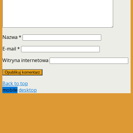
Nazwa
*
E-mail
*
Witryna internetowa
Back to top
mobile
desktop