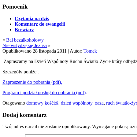
Pomocnik
Czytania na dziś
Komentarz do ewangelii
Brewiarz
«
Bal bezalkoholowy
Nie wstydzę się Jezusa
»
Opublikowano
28 listopada 2011
|
Autor:
Tomek
Zapraszamy na Dzień Wspólnoty Ruchu Światło-Życie który odbędzi
Szczegóły poniżej.
Zaproszenie do pobrania (pdf).
Program i podział posług do pobrania (pdf)
.
Otagowano
domowy kośćiół
,
dzień wspólnoty
,
oaza
,
ruch światło-ży
Dodaj komentarz
Twój adres e-mail nie zostanie opublikowany.
Wymagane pola są oz