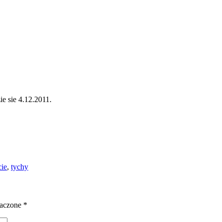
e sie 4.12.2011.
cie
,
tychy
naczone
*