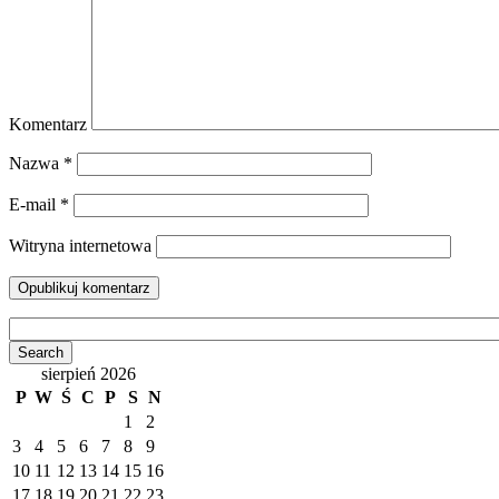
Komentarz
Nazwa
*
E-mail
*
Witryna internetowa
sierpień 2026
P
W
Ś
C
P
S
N
1
2
3
4
5
6
7
8
9
10
11
12
13
14
15
16
17
18
19
20
21
22
23